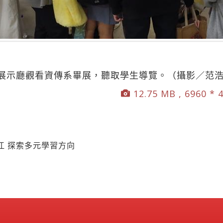
展示廳觀看資傳系畢展，聽取學生導覽。（攝影／范
12.75 MB , 6960 * 
江 探索多元學習方向