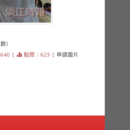
浩群）
4640 |
點閱：623 |
申請圖片