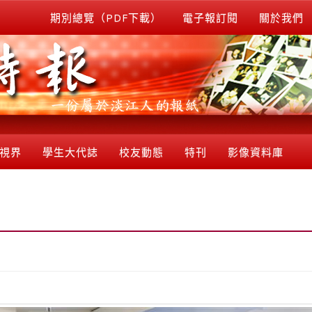
期別總覽（PDF下載）
電子報訂閱
關於我們
視界
學生大代誌
校友動態
特刊
影像資料庫