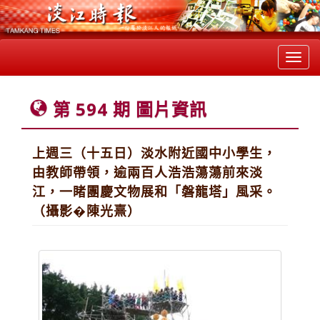
Toggl
navig
第 594 期 圖片資訊
上週三（十五日）淡水附近國中小學生，
由教師帶領，逾兩百人浩浩蕩蕩前來淡
江，一睹團慶文物展和「磐龍塔」風采。
（攝影�陳光熹）