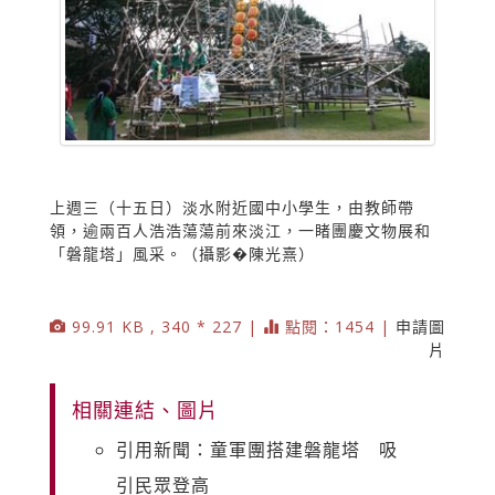
上週三（十五日）淡水附近國中小學生，由教師帶
領，逾兩百人浩浩蕩蕩前來淡江，一睹團慶文物展和
「磐龍塔」風采。（攝影�陳光熹）
99.91 KB , 340 * 227 |
點閱：1454 |
申請圖
片
相關連結、圖片
引用新聞：童軍團搭建磐龍塔 吸
引民眾登高