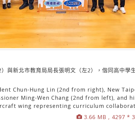
2）與新北市教育局局長張明文（左2），偕同高中學
dent Chun-Hung Lin (2nd from right), New Taip
ioner Ming-Wen Chang (2nd from left), and hi
rcraft wing representing curriculum collaborat
3.66 MB , 4297 * 