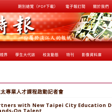
期別總覽（PDF下載）
電子報訂閱
關於我們
視界
學生大代誌
校友動態
特刊
影像資料庫
航太專業人才課程啟動記者會
tners with New Taipei City Education 
Hands-On Talent