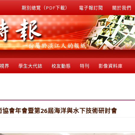
期別總覽（PDF下載）
電子報訂閱
關於我們
視界
學生大代誌
校友動態
特刊
影像資料庫
技術協會年會暨第26屆海洋與水下技術研討會