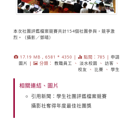
本次社團評鑑檔案競賽共計154個社團參與，競爭激
烈。（攝影／鄧晴）
17.19 MB , 6581 * 4350 |
點閱：785 |
申請
圖片
|
分類：
教職員工
、
淡水校園
、
訪客
、
校友
、
比賽
、
學生
相關連結、圖片
引用新聞：學生社團評鑑檔案競賽
攝影社奪得年度最佳社團獎