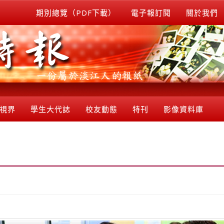
期別總覽（PDF下載）
電子報訂閱
關於我們
視界
學生大代誌
校友動態
特刊
影像資料庫