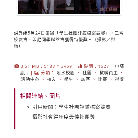
課外組5月24日舉辦「學生社團評鑑檔案競賽」，二齊
校友會、印尼同學聯誼會獲得特優獎。（攝影／鄧
晴）
3.61 MB , 5188 * 3459 |
點閱：1627 |
申請
圖片
|
分類：
淡水校園
、
社團
、
教職員工
、
活動中心
、
校友
、
學生
、
訪客
、
比賽
、
得獎
相關連結、圖片
引用新聞：學生社團評鑑檔案競賽
攝影社奪得年度最佳社團獎