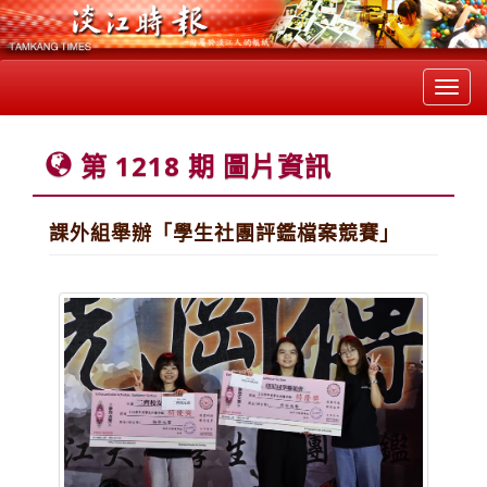
Toggl
navig
第 1218 期 圖片資訊
課外組舉辦「學生社團評鑑檔案競賽」