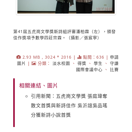
第41屆五虎崗文學獎新詩組評審潘柏霖（左），頒發
佳作獎項予數學四莊宗霖。（攝影／張宸寧）
2.93 MB , 3024 * 2016 |
點閱：636 |
申請
圖片
|
分類：
淡水校園
、
得獎
、
學生
、
守謙
國際會議中心
、
比賽
相關連結、圖片
引用新聞：五虎崗文學獎 張庭瑋奪
散文首獎與新詩佳作 吳沂諠吳品瑤
分獲新詩小說首獎