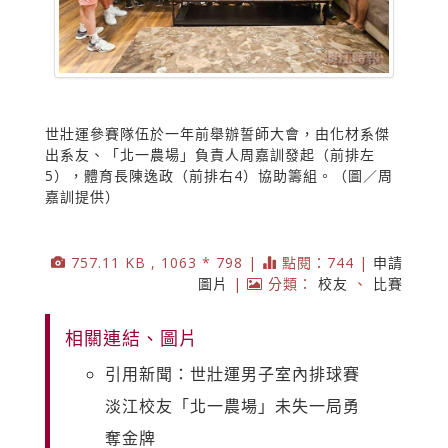
世壯運參賽隊伍於一年前舉辦誓師大會，由化材系傑
出系友、「北一農場」負責人周嘉訓發起（前排左
5），體育長陳逸政（前排右4）協助籌組。（圖／周
嘉訓提供）
757.11 KB , 1063 * 798 |
點閱：744 |
申請
圖片
|
分類：
校友
、
比賽
相關連結、圖片
引用新聞：世壯運男子室內排球賽
淡江校友「北一農場」未失一局勇
奪金牌