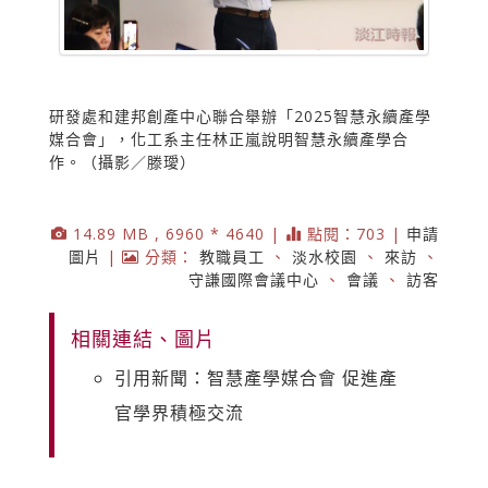
研發處和建邦創產中心聯合舉辦「2025智慧永續產學
媒合會」，化工系主任林正嵐說明智慧永續產學合
作。（攝影／滕璦）
14.89 MB , 6960 * 4640 |
點閱：703 |
申請
圖片
|
分類：
教職員工
、
淡水校園
、
來訪
、
守謙國際會議中心
、
會議
、
訪客
相關連結、圖片
引用新聞：智慧產學媒合會 促進產
官學界積極交流