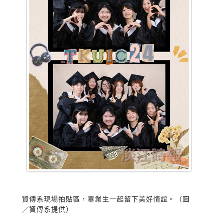
資傳系現場拍貼區，畢業生一起留下美好情誼。（圖
／資傳系提供）