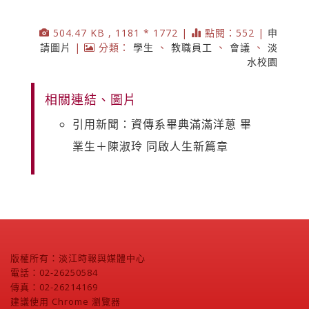
504.47 KB , 1181 * 1772 |
點閱：552 |
申
請圖片
|
分類：
學生
、
教職員工
、
會議
、
淡
水校園
相關連結、圖片
引用新聞：資傳系畢典滿滿洋蔥 畢
業生＋陳淑玲 同啟人生新篇章
版權所有：淡江時報與媒體中心
電話：02-26250584
傳真：02-26214169
建議使用 Chrome 瀏覽器