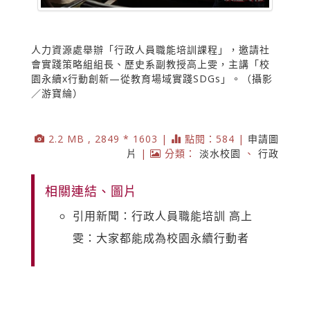
人力資源處舉辦「行政人員職能培訓課程」，邀請社
會實踐策略組組長、歷史系副教授高上雯，主講「校
園永續x行動創新—從教育場域實踐SDGs」。（攝影
／游寶綸）
2.2 MB , 2849 * 1603 |
點閱：584 |
申請圖
片
|
分類：
淡水校園
、
行政
相關連結、圖片
引用新聞：行政人員職能培訓 高上
雯：大家都能成為校園永續行動者