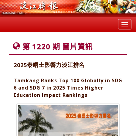
Toggl
navig
第 1220 期 圖片資訊
2025泰晤士影響力淡江排名
Tamkang Ranks Top 100 Globally in SDG
6 and SDG 7 in 2025 Times Higher
Education Impact Rankings