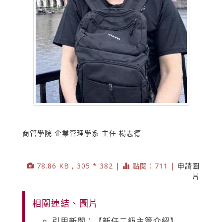
商管學院 企業管理學系 主任 楊志德
78.86 KB , 305 * 382 |
點閱：711 |
申請圖
片
相關連結、圖片
引用新聞：【新任二級主管介紹】