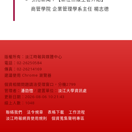
商管學院 企業管理學系主任 楊志德
版權所有：淡江時報與媒體中心
電話：02-26250584
傳真：02-26214169
建議使用 Chrome 瀏覽器
個資相關問題請洽受理窗口，分機2799
管理者：
潘劭愷
/ 建置單位：
淡江大學資訊處
更新日期：2026-08-06 10:21:43
線上人數：1048
聯絡我們
法令規章
表格下載
工作流程
淡江時報網頁使用規則
個資蒐集聲明專區