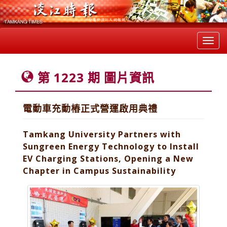
Toggl
navig
第 1223 期 圖片資訊
電動車充動樁正式營運啟用典禮
Tamkang University Partners with
Sungreen Energy Technology to Install
EV Charging Stations, Opening a New
Chapter in Campus Sustainability