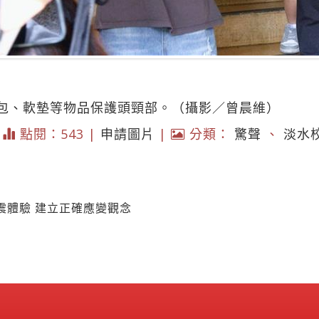
包、軟墊等物品保護頭頸部。（攝影／曾晨維）
|
點閱：543 |
申請圖片
|
分類：
驚聲
、
淡水
震體驗 建立正確應變觀念