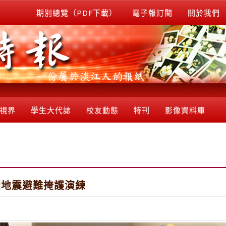
期別總覽（PDF下載）
電子報訂閱
關於我們
視界
學生大代誌
校友動態
特刊
影像資料庫
園地震避難掩護演練