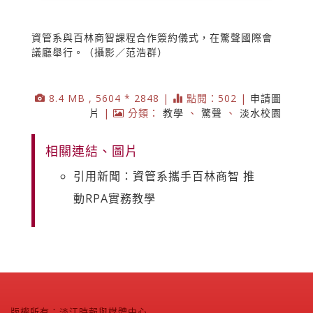
資管系與百林商智課程合作簽約儀式，在驚聲國際會
議廳舉行。（攝影／范浩群）
8.4 MB , 5604 * 2848 |
點閱：502 |
申請圖
片
|
分類：
教學
、
驚聲
、
淡水校園
相關連結、圖片
引用新聞：資管系攜手百林商智 推
動RPA實務教學
版權所有：淡江時報與媒體中心