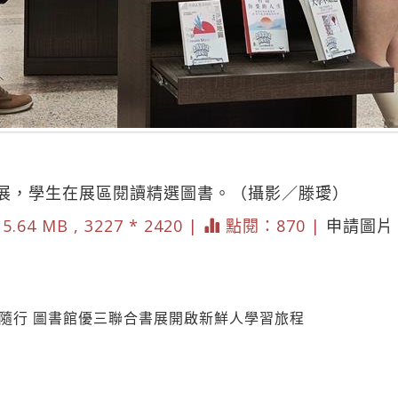
展，學生在展區閱讀精選圖書。（攝影／滕璦）
5.64 MB , 3227 * 2420 |
點閱：870 |
申請圖片
識隨行 圖書館優三聯合書展開啟新鮮人學習旅程