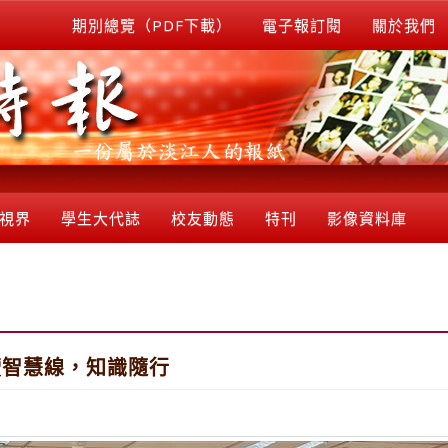
期別總覽（PDF下載）
電子報訂閱
關於我們
視界
學生大代誌
校友動態
特刊
影像資料庫
讀智慧線，知識隨行