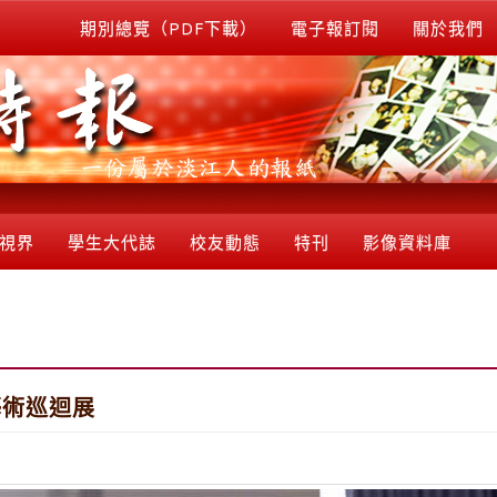
期別總覽（PDF下載）
電子報訂閱
關於我們
視界
學生大代誌
校友動態
特刊
影像資料庫
藝術巡迴展