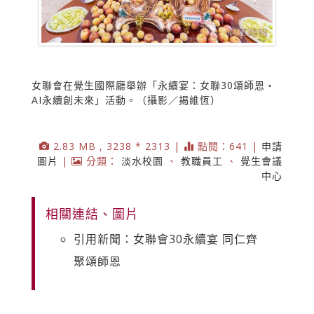
女聯會在覺生國際廳舉辦「永續宴：女聯30頌師恩‧
AI永續創未來」活動。（攝影／揭維恆）
2.83 MB , 3238 * 2313 |
點閱：641 |
申請
圖片
|
分類：
淡水校園
、
教職員工
、
覺生會議
中心
相關連結、圖片
引用新聞：女聯會30永續宴 同仁齊
聚頌師恩