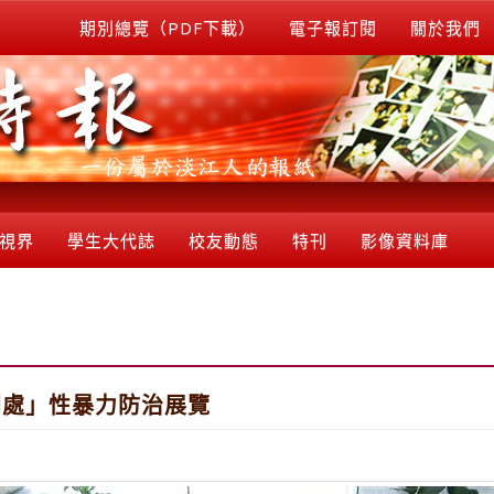
期別總覽（PDF下載）
電子報訂閱
關於我們
視界
學生大代誌
校友動態
特刊
影像資料庫
問處」性暴力防治展覽