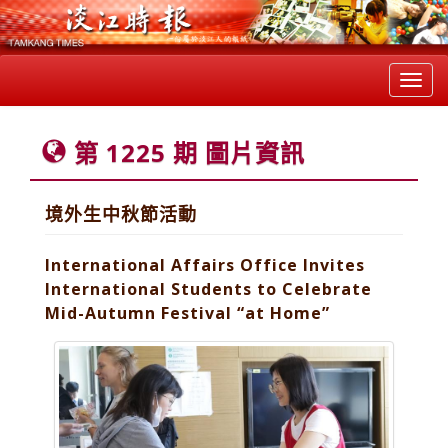
Toggl
navig
第 1225 期 圖片資訊
境外生中秋節活動
International Affairs Office Invites
International Students to Celebrate
Mid-Autumn Festival “at Home”