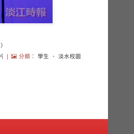
翔）
片
|
分類：
學生
、
淡水校園