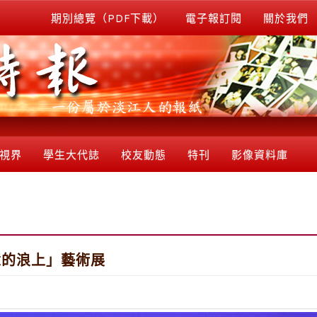
期別總覽（PDF下載）
電子報訂閱
關於我們
視界
學生大代誌
校友動態
特刊
影像資料庫
憶的浪上」藝術展