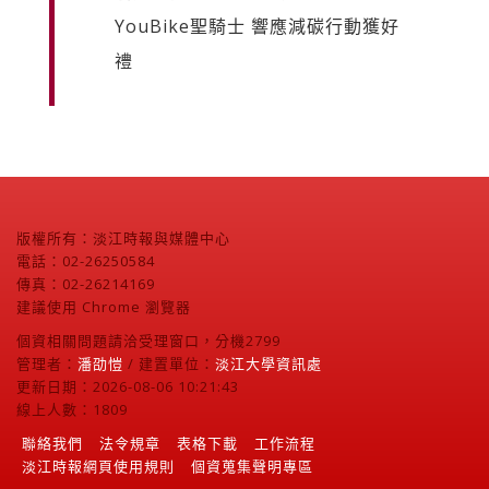
YouBike聖騎士 響應減碳行動獲好
禮
版權所有：淡江時報與媒體中心
電話：02-26250584
傳真：02-26214169
建議使用 Chrome 瀏覽器
個資相關問題請洽受理窗口，分機2799
管理者：
潘劭愷
/ 建置單位：
淡江大學資訊處
更新日期：2026-08-06 10:21:43
線上人數：1809
聯絡我們
法令規章
表格下載
工作流程
淡江時報網頁使用規則
個資蒐集聲明專區