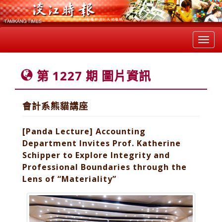
Toggl
navig
第 1227 期 圖片資訊
會計系熊貓講座
[Panda Lecture] Accounting
Department Invites Prof. Katherine
Schipper to Explore Integrity and
Professional Boundaries through the
Lens of “Materiality”