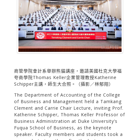
商管學院會計系舉辦熊貓講座，邀請美國杜克大學福
夸商學院Thomas Keller企業管理教授Katherine
Schipper主講，師生大合照。（攝影／林郁翔）
The Department of Accounting of the College
of Business and Management held a Tamkang
Clement and Carrie Chair Lecture, inviting Prof.
Katherine Schipper, Thomas Keller Professor of
Business Administration at Duke University’s
Fuqua School of Business, as the keynote
speaker. Faculty members and students took a