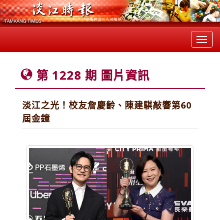
Toggl
navig
第 1228 期 圖片資訊
淡江之光！校友詹慶齡、陳建騏敲響第60
屆金鐘