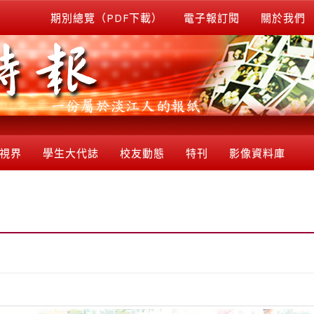
期別總覽（PDF下載）
電子報訂閱
關於我們
視界
學生大代誌
校友動態
特刊
影像資料庫