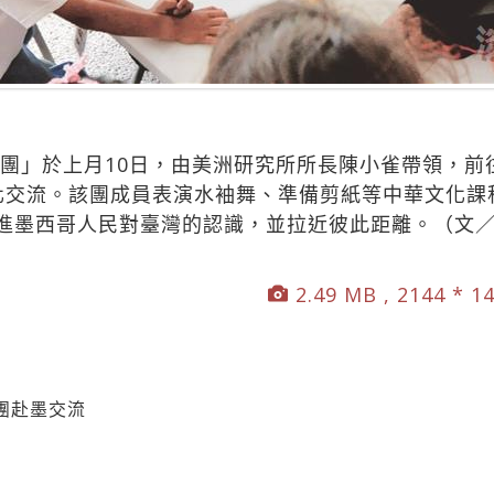
大使團」於上月10日，由美洲研究所所長陳小雀帶領，
化交流。該團成員表演水袖舞、準備剪紙等中華文化課
進墨西哥人民對臺灣的認識，並拉近彼此距離。（文
2.49 MB , 2144 * 1
團赴墨交流