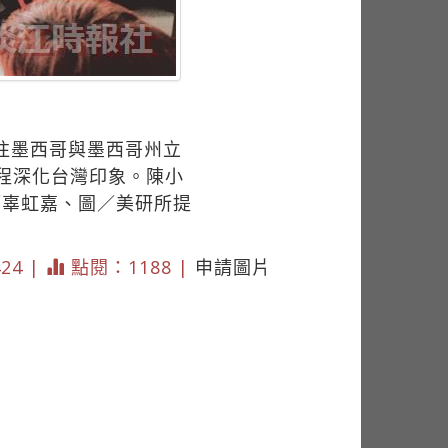
前往墨西哥與墨西哥州立
程深化台灣印象。陳小
／辜虹嘉、圖／美研所提
424 |
點閱：1188 |
申請圖片