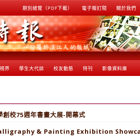
期別總覽（PDF下載）
電子報訂閱
關於我們
視界
學生大代誌
校友動態
特刊
影像資料庫
學創校75週年書畫大展-開幕式
alligraphy & Painting Exhibition Showc