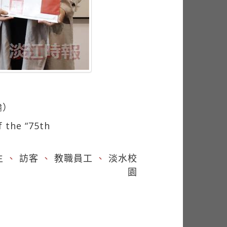
綸）
 the “75th
生
、
訪客
、
教職員工
、
淡水校
園