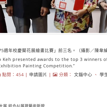
75週年校慶蘭花展繪畫比賽」前三名。（攝影／陳韋
 Keh presented awards to the top 3 winners of
xhibition Painting Competition.”
點閱：454 |
申請圖片
|
分類：
文錙中心
、
學
大展 結合AI展現藝術新貌