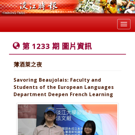
Toggl
navig
第 1233 期 圖片資訊
薄酒萊之夜
Savoring Beaujolais: Faculty and
Students of the European Languages
Department Deepen French Learning