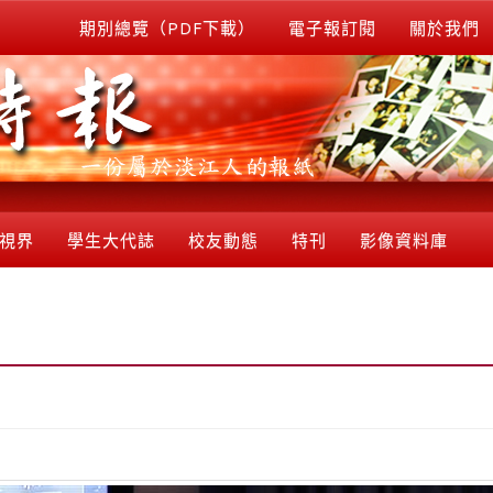
期別總覽（PDF下載）
電子報訂閱
關於我們
視界
學生大代誌
校友動態
特刊
影像資料庫