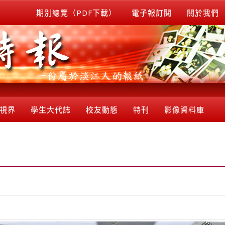
期別總覽（PDF下載）
電子報訂閱
關於我們
視界
學生大代誌
校友動態
特刊
影像資料庫