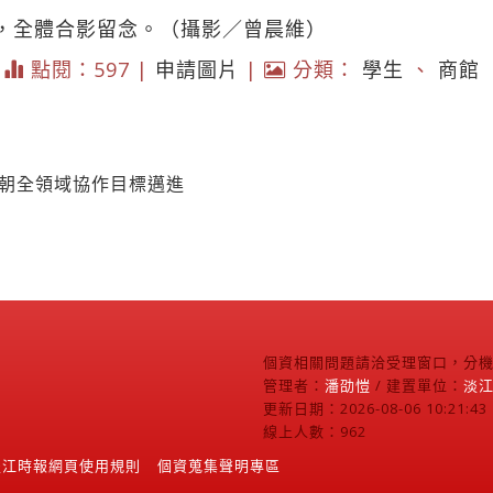
式，全體合影留念。（攝影／曾晨維）
|
點閱：597 |
申請圖片
|
分類：
學生
、
商館
 朝全領域協作目標邁進
個資相關問題請洽受理窗口，分機2
管理者：
潘劭愷
/ 建置單位：
淡
更新日期：2026-08-06 10:21:43
線上人數：962
淡江時報網頁使用規則
個資蒐集聲明專區