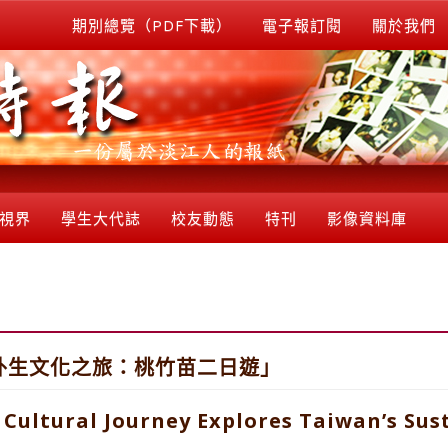
期別總覽（PDF下載）
電子報訂閱
關於我們
視界
學生大代誌
校友動態
特刊
影像資料庫
境外生文化之旅：桃竹苗二日遊」
 Cultural Journey Explores Taiwan’s Su