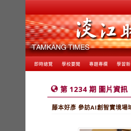
即時總覽
學校要聞
專題專欄
學習新
第 1234 期 圖片資訊
藤本好彥 參訪AI創智實境場