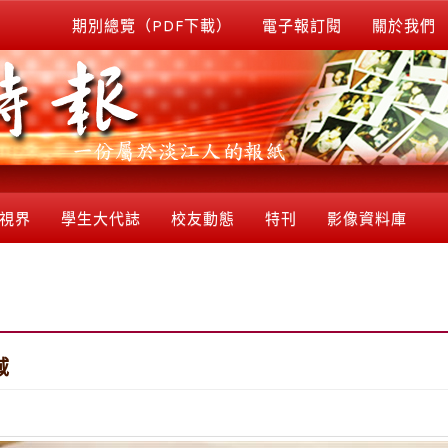
期別總覽（PDF下載）
電子報訂閱
關於我們
視界
學生大代誌
校友動態
特刊
影像資料庫
域