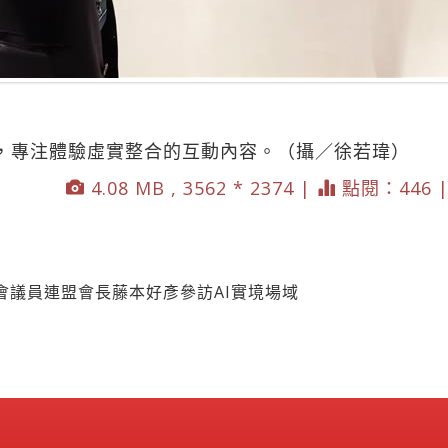
裝置，專注體驗虛實整合的互動內容。（攝／徐若瑋）
4.08 MB , 3562 * 2374 |
點閱：446 
會議員連盟會長藤本好彥參訪AI實境場域