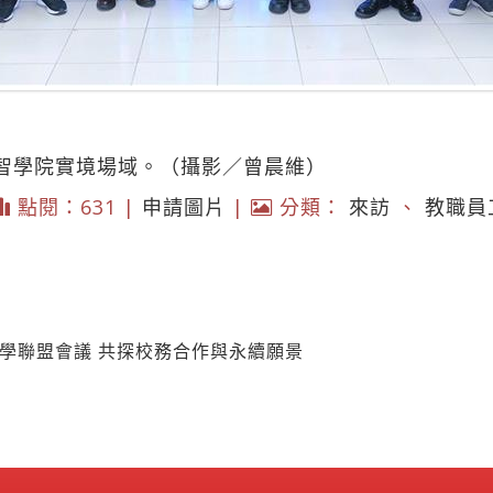
創智學院實境場域。（攝影／曾晨維）
點閱：631 |
申請圖片
|
分類：
來訪
、
教職員
大學聯盟會議 共探校務合作與永續願景