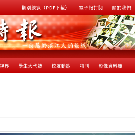
期別總覽（PDF下載）
電子報訂閱
關於我們
視界
學生大代誌
校友動態
特刊
影像資料庫