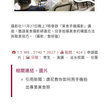
攝影社11月27日晚上7時舉辦「美食手機攝影」講
座，邀請美食攝影師唐尼，分享拍攝美食的構圖方法
與取景技巧。（攝影／詹妤璇）
1.5 MB , 5740 * 3827 |
點閱：424 |
申請圖
片
|
分類：
學生
、
演講
、
淡水校園
、
社團
相關連結、圖片
引用新聞：唐尼教你如何用手機拍
出專業美食照