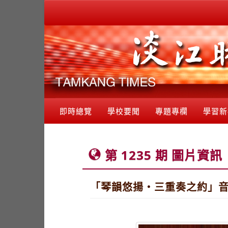
即時總覽
學校要聞
專題專欄
學習新
第 1235 期 圖片資訊
「琴韻悠揚・三重奏之約」