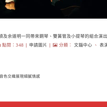
穎及余道明一同帶來鋼琴、雙簧管及小提琴的組合演
點閱：348 |
申請圖片
|
分類：
文錙中心
、
表
 音色交織展現細膩情感