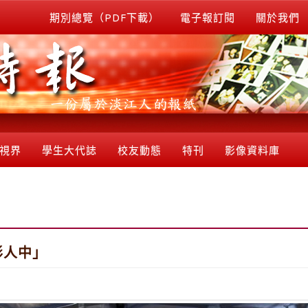
期別總覽（PDF下載）
電子報訂閱
關於我們
視界
學生大代誌
校友動態
特刊
影像資料庫
形人中」