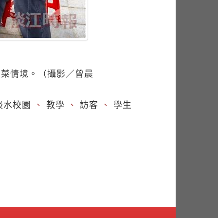
買菜情境。（攝影／曾晨
淡水校園
、
教學
、
訪客
、
學生