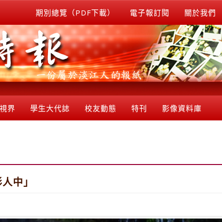
期別總覽（PDF下載）
電子報訂閱
關於我們
視界
學生大代誌
校友動態
特刊
影像資料庫
形人中」