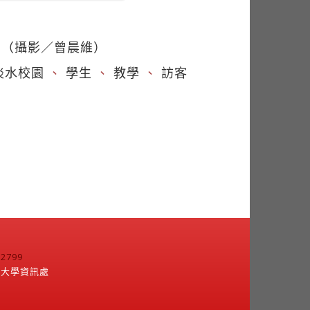
。（攝影／曾晨維）
淡水校園
、
學生
、
教學
、
訪客
799
江大學資訊處