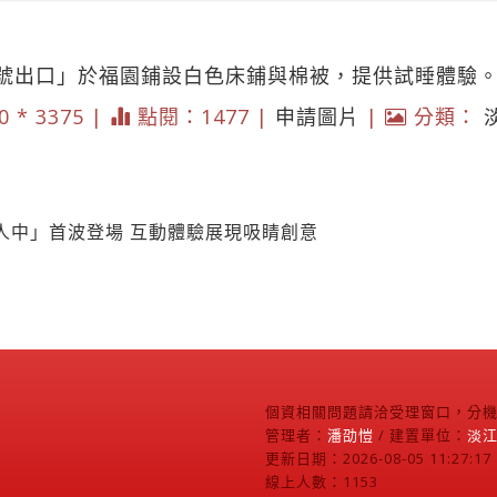
號出口」於福園鋪設白色床鋪與棉被，提供試睡體驗
0 * 3375 |
點閱：1477 |
申請圖片
|
分類：
人中」首波登場 互動體驗展現吸睛創意
個資相關問題請洽受理窗口，分機2
管理者：
潘劭愷
/ 建置單位：
淡
更新日期：2026-08-05 11:27:17
線上人數：1153