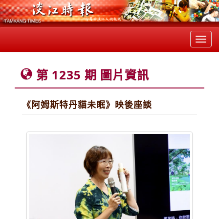
Toggl
navig
第 1235 期 圖片資訊
《阿姆斯特丹貓未眠》映後座談