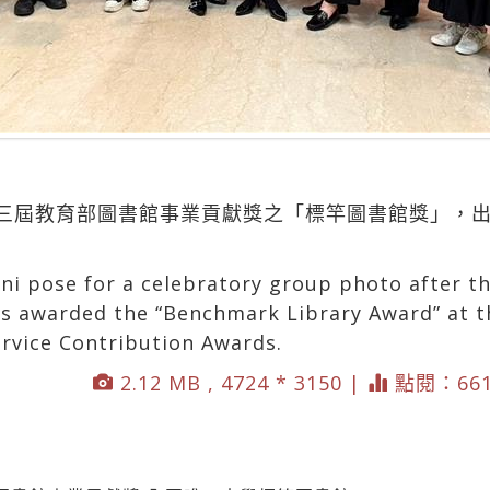
三屆教育部圖書館事業貢獻獎之「標竿圖書館獎」，
）
ni pose for a celebratory group photo after 
s awarded the “Benchmark Library Award” at th
ervice Contribution Awards.
2.12 MB , 4724 * 3150 |
點閱：661