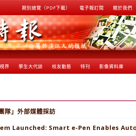
期別總覽（PDF下載）
電子報訂閱
關於我們
視界
學生大代誌
校友動態
特刊
影像資料庫
團隊」外部媒體採訪
tem Launched: Smart e-Pen Enables Aut