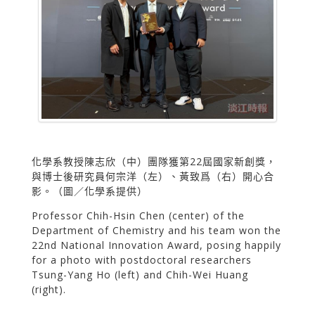
化學系教授陳志欣（中）團隊獲第22屆國家新創獎，
與博士後研究員何宗洋（左）、黃致爲（右）開心合
影。（圖／化學系提供）
Professor Chih-Hsin Chen (center) of the
Department of Chemistry and his team won the
22nd National Innovation Award, posing happily
for a photo with postdoctoral researchers
Tsung-Yang Ho (left) and Chih-Wei Huang
(right).