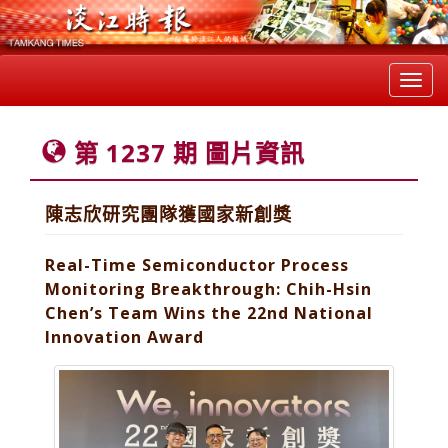
Toggl
navig
第 1237 期 圖片資訊
陳志欣研究團隊獲國家新創獎
Real-Time Semiconductor Process
Monitoring Breakthrough: Chih-Hsin
Chen’s Team Wins the 22nd National
Innovation Award