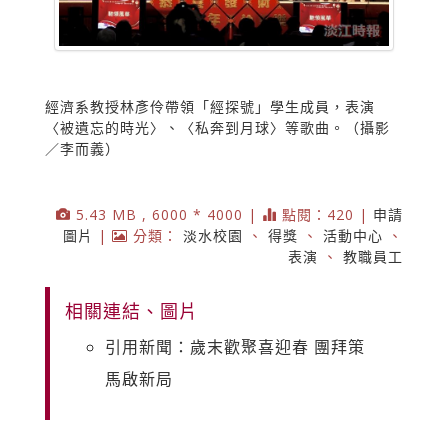
經濟系教授林彥伶帶領「經探號」學生成員，表演
〈被遺忘的時光〉、〈私奔到月球〉等歌曲。（攝影
／李而義）
5.43 MB , 6000 * 4000 |
點閱：420 |
申請
圖片
|
分類：
淡水校園
、
得獎
、
活動中心
、
表演
、
教職員工
相關連結、圖片
引用新聞：歲末歡聚喜迎春 團拜策
馬啟新局