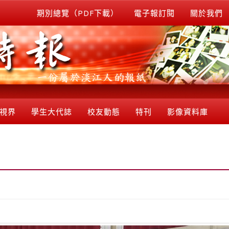
期別總覽（PDF下載）
電子報訂閱
關於我們
視界
學生大代誌
校友動態
特刊
影像資料庫