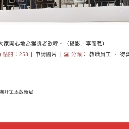
大家開心地為獲獎者歡呼。（攝影／李而義）
點閱：253 |
申請圖片
|
分類：
教職員工
、
得
 團拜策馬啟新局