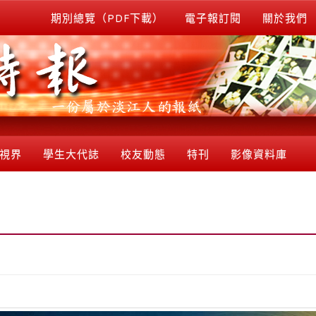
期別總覽（PDF下載）
電子報訂閱
關於我們
視界
學生大代誌
校友動態
特刊
影像資料庫