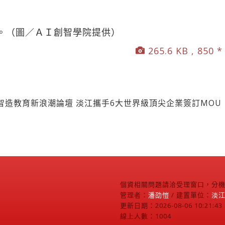
壇。（圖／ＡＩ創智學院提供）
265.6 KB , 850 *
智造教育新浪潮論壇 淡江攜手6大世界級頂尖企業簽訂MOU
個資相關問題請洽受理窗口，分機2
管理者：
潘劭愷
/ 建置單位：
淡
更新日期：2026-08-06 10:21:43
線上人數：1004