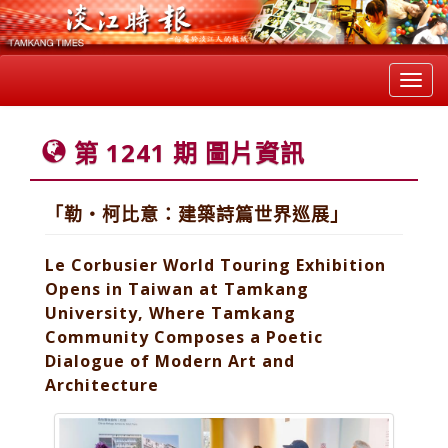
Toggl
navig
第 1241 期 圖片資訊
「勒・柯比意：建築詩篇世界巡展」
Le Corbusier World Touring Exhibition
Opens in Taiwan at Tamkang
University, Where Tamkang
Community Composes a Poetic
Dialogue of Modern Art and
Architecture