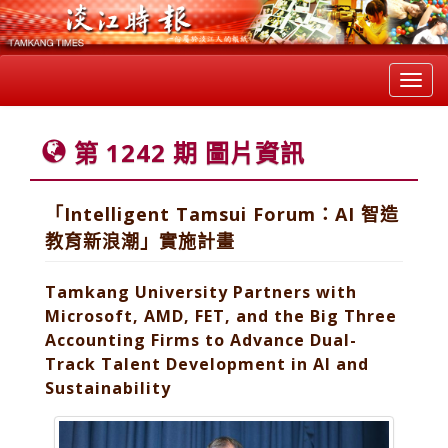
Toggl
navig
第 1242 期 圖片資訊
「Intelligent Tamsui Forum：AI 智造
教育新浪潮」實施計畫
Tamkang University Partners with
Microsoft, AMD, FET, and the Big Three
Accounting Firms to Advance Dual-
Track Talent Development in AI and
Sustainability