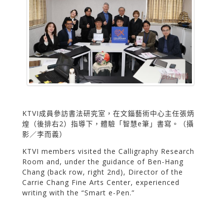
KTVI成員參訪書法研究室，在文錙藝術中心主任張炳
煌（後排右2）指導下，體驗「智慧e筆」書寫。（攝
影／李而義）
KTVI members visited the Calligraphy Research
Room and, under the guidance of Ben-Hang
Chang (back row, right 2nd), Director of the
Carrie Chang Fine Arts Center, experienced
writing with the “Smart e-Pen.”