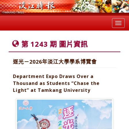
Toggl
navig
第 1243 期 圖片資訊
逐光－2026年淡江大學學系博覽會
Department Expo Draws Over a
Thousand as Students “Chase the
Light” at Tamkang University