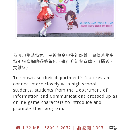
為展現學系特色，拉近與高中生的距離，資傳系學生
特別扮演網路遊戲角色，進行介紹與宣傳。（攝影／
揭維恆）
To showcase their department’s features and
connect more closely with high school
students, students from the Department of
Information and Communications dressed up as
online game characters to introduce and
promote their program.
1.22 MB , 3800 * 2652 |
點閱：505 |
申請